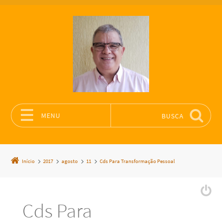
MENU
BUSCA
Pular para o conteúdo
Início
2017
agosto
11
Cds Para Transformação Pessoal
Cds Para