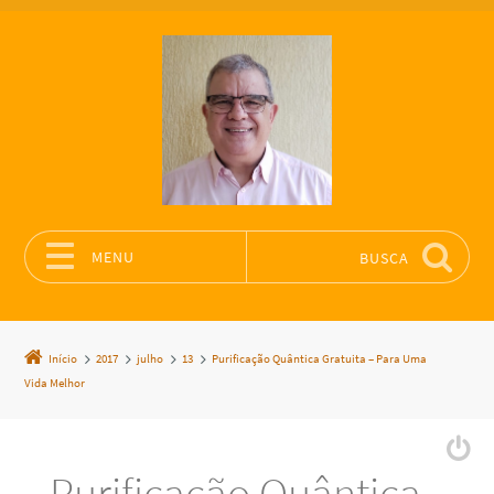
MENU
BUSCA
Pular para o conteúdo
Início
2017
julho
13
Purificação Quântica Gratuita – Para Uma
Vida Melhor
Purificação Quântica