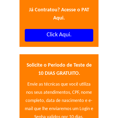
Já Contratou? Acesse o PAT
Aqui.
Click Aqui.
Solicite o Periodo de Teste de
10 DIAS GRATUITO.
Envie as técnicas que você utiliza
nos seus atendimentos, CPF, nome
completo, data de nascimento e e-
mail que lhe enviaremos um Login e
Senha validos por 10 dias.