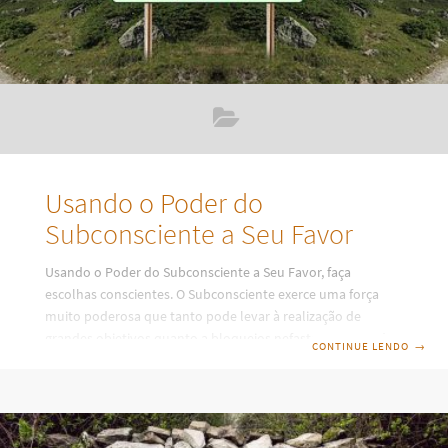
Usando o Poder do
Subconsciente a Seu Favor
Usando o Poder do Subconsciente a Seu Favor, faça
escolhas conscientes. O Subconsciente exerce uma força
muito poderosa que tanto pode levar à realização de
grandes objetivos quanto a bloqueios nefastos capazes de
CONTINUE LENDO
→
minar todas as possibilidades de sucesso. Entenda isso! O
nosso inconsciente, aqui representado pela Mente
Subconsciente, armazena todos os pensamentos mais
consistentes, ou melhor, tudo aquilo que mentalizamos
com forte emoção. Também é nessa instância da nossa