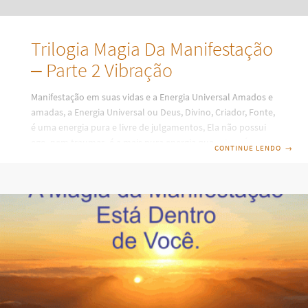
Trilogia Magia Da Manifestação
– Parte 2 Vibração
Manifestação em suas vidas e a Energia Universal Amados e
amadas, a Energia Universal ou Deus, Divino, Criador, Fonte,
é uma energia pura e livre de julgamentos, Ela não possui
ego, nem traumas, é a mais pura energia que existe. É como
CONTINUE LENDO
→
uma mãe amorosa que vos dá tudo o que um filho pede e
precisa, e ao mesmo tempo é um pai que nos protege e nos
guia nos desafios. O Divino Criador é uma fonte de energia e
todos os seres do universo