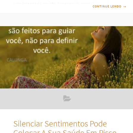
uma boa paz de espírito. Nossa saúde mental dita todas as
CONTINUE LENDO
→
ações e reações. Ideias inúteis, coisas barulhentas ao nosso
redor nos prejudicam e acabamos entrando em situações
desnecessárias de vibrações negativas. Nós nos agarramos
demais em coisas que nos pesam, e a força real está em
desapegar, deixar ir. Devemos ser corajosos o
Silenciar Sentimentos Pode
Colocar A Sua Saúde Em Risco