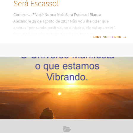
Será Escasso!
Comece… E Você Nunca Mais Será Escasso! Bianca
Alexandre 28 de agosto de 2017 Não vou lhe dizer que
apenas “pensando positivo, no dinheiro, ele vai aparecer”.
Com dinheiro não se trata de mágica, trata-se de ENERGIA e
CONTINUE LENDO
→
de onde você a põe. Esse pensamento ajuda? CLARO!! Mas
não funcionará, se você não mover a sua energia. Juntos,
pensamento e energia ditam a sua realidade. SER, deixar-se
ser. Quantas vezes – só hoje – você reprimiu a si mesmo em
pensamentos ou ações? Apenas um: