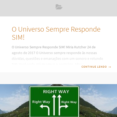
O Universo Sempre Responde
SIM!
O Universo Sempre Responde SIM! Miria Kutcher 24 de
agosto de 2017 O Universo sempre responde às nossas
dúvidas, questões e emanações com um sonoro e rotundo
SIM. Você pode até imaginar o contrário. Afinal, se o
CONTINUE LENDO
→
universo responde “sim” aos nossos desejos, porque temos
tantos problemas? Aliás, é muito cansativo repetir sempre
os mesmos problemas. Pensar e repensar as situações que
se repetem. Acreditar e defender sempre as mesmas
verdades, que nos levam ao mesmo lugar. Como é que o
universo está me dando