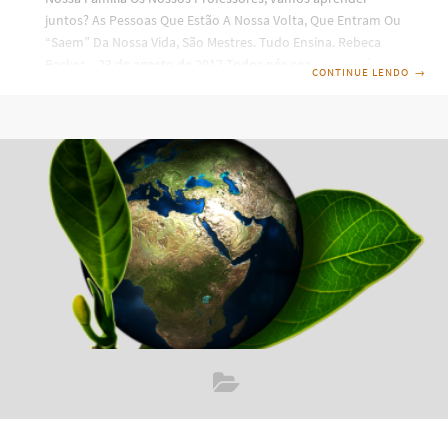
juntos? As Pessoas Que Estão A Nossa Volta, Que Entram Ou
“Saem” Da Nossa Vida, São Mestres. Tudo Ensina. Rebeca
Becker – 23 de agosto de 2017 Todos nós somos uma única
CONTINUE LENDO
→
onda. E várias frequências… Daí existo eu. Existe você. Existe
sociedade. Existe família. Família é unida somente por
sangue? Por um brasão? Pela união biológica entire
gametas? Cada vez mais eu estudo e a espiritualidade de
quem somos,e do quão grandiosos somos e apagamos o
brilho