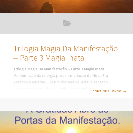
Trilogia Magia Da Manifestação
– Parte 3 Magia Inata
Trilogia Magia Da Manifestação – Parte 3 Magia Inata
Manipulação da energia pura e co-criação da Nova Era
Amados e amadas. Em um dia sereno, estava sentado
próximo aos cascalhos da beira de um belíssimo lago de
CONTINUE LENDO
→
águas tranquilas. Quando me foi mostrado uma visão
incrível, algo que eu procurei descrever da melhor maneira
nesse texto, foi uma visão linda e muito forte. Que vocês
possam ler e ter consciência de algumas verdades! Está na
hora de todos sabermos da verdade e a utilizarmos com