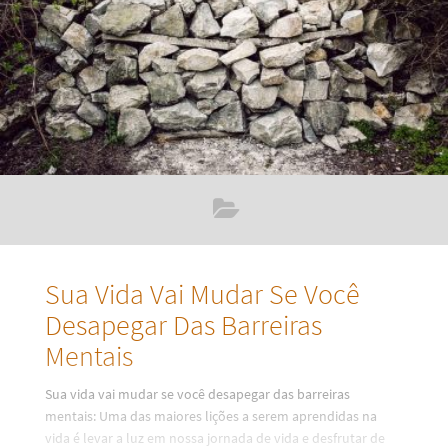
essência que ficam armazenados os nossos aprendizados,
comportamentos ou hábitos. Além de processar e
armazenar
Sua Vida Vai Mudar Se Você
Desapegar Das Barreiras
Mentais
Sua vida vai mudar se você desapegar das barreiras
mentais: Uma das maiores lições a serem aprendidas na
vida é levar a luz em nossa jornada de vida e desfrutar de