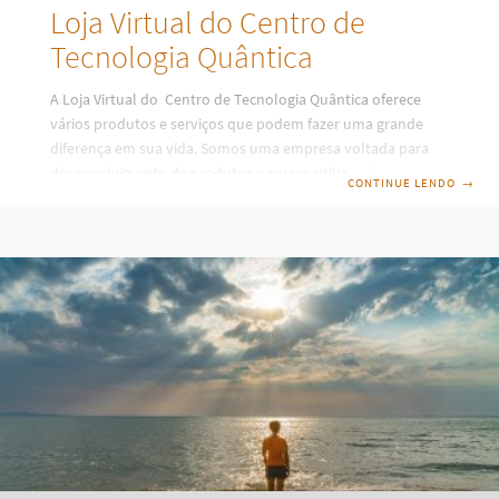
Loja Virtual do Centro de
Tecnologia Quântica
A Loja Virtual do Centro de Tecnologia Quântica oferece
vários produtos e serviços que podem fazer uma grande
diferença em sua vida. Somos uma empresa voltada para
desenvolvimento de produtos e cursos utilizando
CONTINUE LENDO
→
processos energéticos através da Tecnologia Quântica,
sempre buscando o desenvolvimento físico, emocional,
mental e espiritual de cada um. Enviamos para todo o Brasil
e trabalhamos com todos os cartões de créditos e Boletos.
Atuamos no mercado de Terapia desde 1996 visando a cura
integral do ser, bem como ensinar técnicas avançadas de