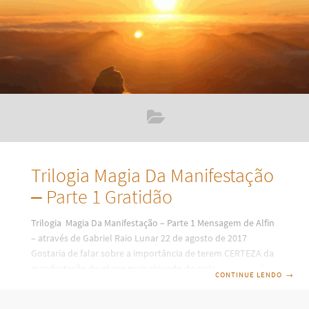
Trilogia Magia Da Manifestação
– Parte 1 Gratidão
Trilogia Magia Da Manifestação – Parte 1 Mensagem de Alfin
– através de Gabriel Raio Lunar 22 de agosto de 2017
Gostaria de falar sobre a importância de terem CERTEZA da
manifestação do plano mais elevado de cada um de vocês.
CONTINUE LENDO
→
Eu sou Saint Germain e vim hoje, na roupagem de Mago
Merlin, a falar-vos da magia da manifestação. O mais