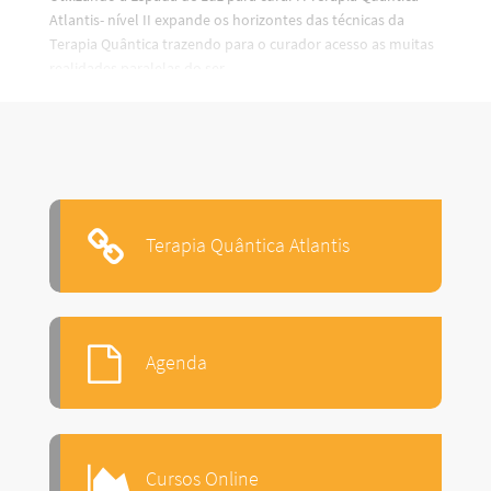
Atlantis- nível II expande os horizontes das técnicas da
Terapia Quântica trazendo para o curador acesso as muitas
realidades paralelas do ser.
Terapia Quântica Atlantis
Agenda
Cursos Online