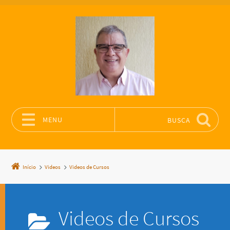
MENU
BUSCA
Pular para o conteúdo
Início
Videos
Videos de Cursos
Videos de Cursos