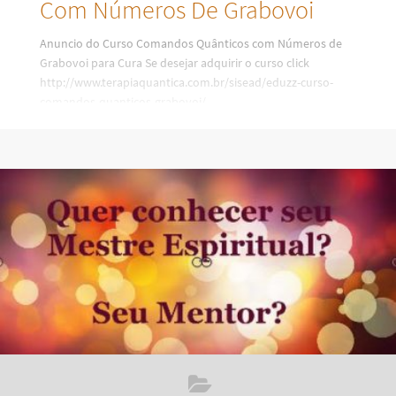
Com Números De Grabovoi
Anuncio do Curso Comandos Quânticos com Números de
Grabovoi para Cura Se desejar adquirir o curso click
http://www.terapiaquantica.com.br/sisead/eduzz-curso-
comandos-quanticos-grabovoi/